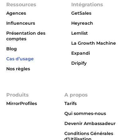
Ressources
Intégrations
Agences
GetSales
Influenceurs
Heyreach
Présentation des
Lemlist
comptes
La Growth Machine
Blog
Expandi
Cas d’usage
Dripify
Nos règles
Integrations
Produits
A propos
MirrorProfiles
Tarifs
Qui sommes-nous
Devenir Ambassadeur
Conditions Générales
d’Utilisation