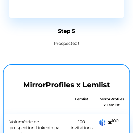
Step 5
Prospectez !
MirrorProfiles x Lemlist
Lemlist
MirrorProfiles
x Lemlist
100
Volumétrie de
100
prospection Linkedin par
invitations