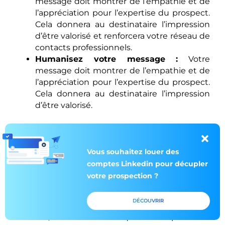
message doit montrer de l’empathie et de
l’appréciation pour l’expertise du prospect.
Cela donnera au destinataire l’impression
d’être valorisé et renforcera votre réseau de
contacts professionnels.
Humanisez votre message :
Votre
message doit montrer de l’empathie et de
l’appréciation pour l’expertise du prospect.
Cela donnera au destinataire l’impression
d’être valorisé.
Soyez concis et clair :
Assurez-vous que
votre message est court et direct. Les gens
Vous souhaitez louer des
sont plus enclins à répondre à un message
comptes Linkedin pour décupler
qui va droit au but et qui respecte leur
votre prospection ?
temps.
Présentez votre requête :
Expliquez ce
DÉCOUVRIR
que vous voulez de la personne. Dans ce
cas, vous souhaitez qu’elle remplisse un