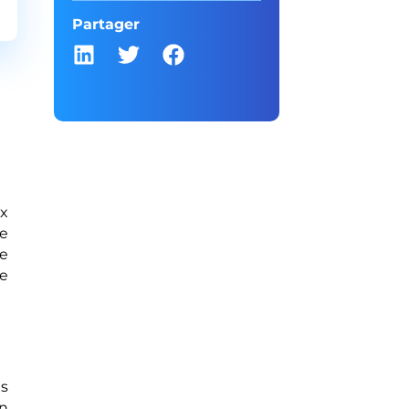
Partager
x
ce
ue
ce
es
n