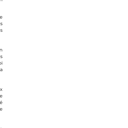
se
es
es
en
es
oi
la
x
re
té
de