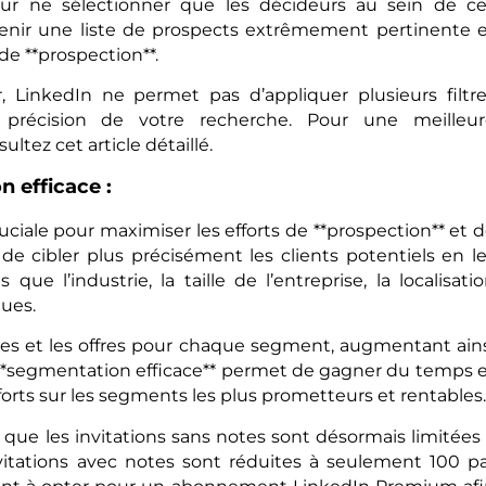
our ne sélectionner que les décideurs au sein de c
tenir une liste de prospects extrêmement pertinente 
 de **prospection**.
 LinkedIn ne permet pas d’appliquer plusieurs filtr
 précision de votre recherche. Pour une meilleur
tez cet article détaillé.
 efficace :
uciale pour maximiser les efforts de **prospection** et 
e cibler plus précisément les clients potentiels en l
que l’industrie, la taille de l’entreprise, la localisati
ques.
ges et les offres pour chaque segment, augmentant ain
 **segmentation efficace** permet de gagner du temps 
orts sur les segments les plus prometteurs et rentables.
er que les invitations sans notes sont désormais limitées
vitations avec notes sont réduites à seulement 100 p