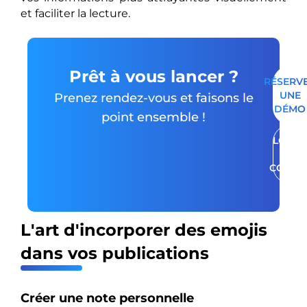
et faciliter la lecture.
Prêt à vous lancer ?
RÉSERV
UNE
Prenez rendez-vous et faisons le
DÉMO
point ensemble !
LOUER
UN
COMPT
L'art d'incorporer des emojis
dans vos publications
Créer une note personnelle