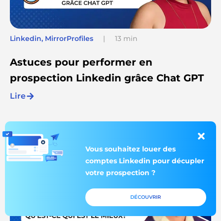
Linkedin
,
MirrorProfiles
|
13 min
Astuces pour performer en
prospection Linkedin grâce Chat GPT
Lire
Vous souhaitez louer des
comptes Linkedin pour décupler
votre prospection ?
DÉCOUVRIR