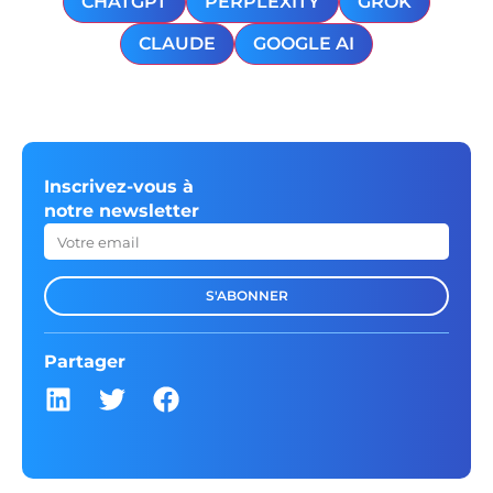
CHATGPT
PERPLEXITY
GROK
CLAUDE
GOOGLE AI
Inscrivez-vous à
notre newsletter
S'ABONNER
Partager