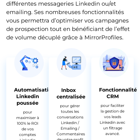
différentes messageries Linkedin ou/et
emailing. Ses nombreuses fonctionnalités
vous permettra d’optimiser vos campagnes
de prospection tout en bénéficiant de l’effet
de volume décuplé grâce à MirrorProfiles.
Automatisation
Fonctionnalité
Inbox
Linkedin
CRM
centralisée
poussée
pour faciliter
pour gérer
la gestion de
toutes les
pour
vos leads
conversations
maximiser à
Linkedin avec
Linkedin /
100% le ROI
un filtrage
Emailing /
de vos
avancé.
Commentaires
comptes
de votre profil