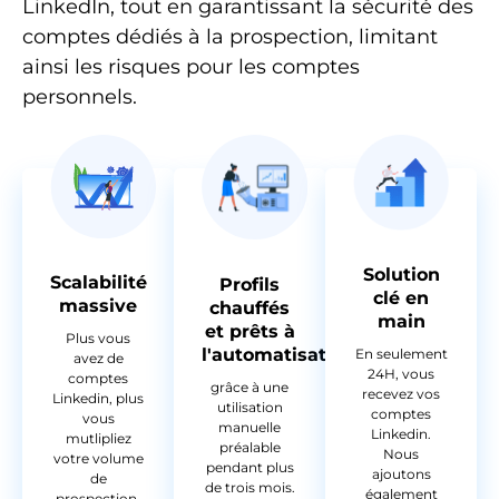
LinkedIn, tout en garantissant la sécurité des
comptes dédiés à la prospection, limitant
ainsi les risques pour les comptes
personnels.
Solution
Scalabilité
Profils
clé en
massive
chauffés
main
et prêts à
Plus vous
l'automatisation
En seulement
avez de
24H, vous
comptes
grâce à une
recevez vos
Linkedin, plus
utilisation
comptes
vous
manuelle
Linkedin.
mutlipliez
préalable
Nous
votre volume
pendant plus
ajoutons
de
de trois mois.
également
prospection,