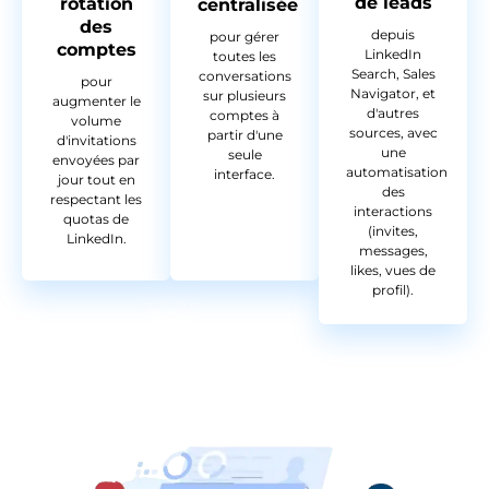
de leads
rotation
centralisée
des
depuis
pour gérer
comptes
LinkedIn
toutes les
Search, Sales
conversations
pour
Navigator, et
sur plusieurs
augmenter le
d'autres
comptes à
volume
sources, avec
partir d'une
d'invitations
une
seule
envoyées par
automatisation
interface.
jour tout en
des
respectant les
interactions
quotas de
(invites,
LinkedIn.
messages,
likes, vues de
profil).