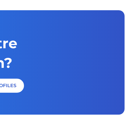
tre
n?
OFILES