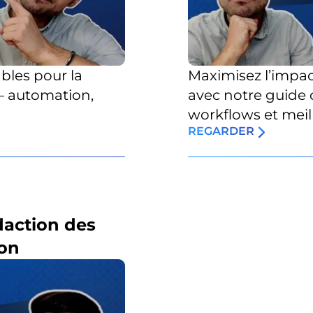
bles pour la
Maximisez l’impac
— automation,
avec notre guide c
workflows et meil
REGARDER
édaction des
on