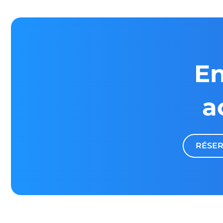
En
a
RÉSER