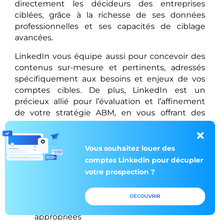
directement les décideurs des entreprises
ciblées, grâce à la richesse de ses données
professionnelles et ses capacités de ciblage
avancées.
LinkedIn vous équipe aussi pour concevoir des
contenus sur-mesure et pertinents, adressés
spécifiquement aux besoins et enjeux de vos
comptes cibles. De plus, LinkedIn est un
précieux allié pour l’évaluation et l’affinement
de votre stratégie ABM, en vous offrant des
indicateurs de performance et des retours
d’expérience.
Vous souhaitez louer des
Pour réussir l’ABM sur LinkedIn, assurez-vous de
comptes Linkedin pour décupler
suivre ces étapes :
votre prospection ?
Appréhender l’importance de l’ABM et sa
mise en œuvre sur LinkedIn
DÉCOUVRIR
Déterminer et pointer les sociétés
appropriées