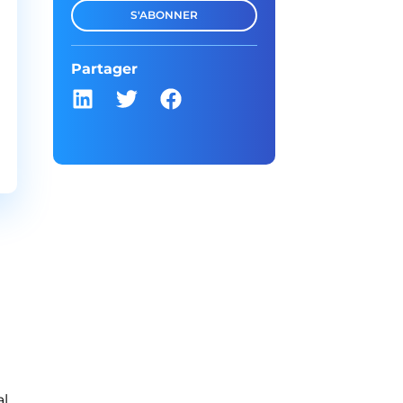
S'ABONNER
Partager
al