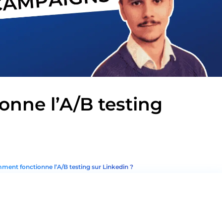
nne l’A/B testing
ent fonctionne l’A/B testing sur Linkedin ?