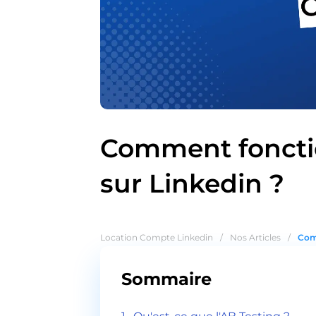
Comment fonctio
sur Linkedin ?
Location Compte Linkedin
/
Nos Articles
/
Comm
Sommaire