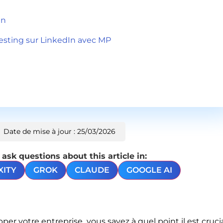
in
esting sur LinkedIn avec MP
Date de mise à jour : 25/03/2026
sk questions about this article in:
XITY
GROK
CLAUDE
GOOGLE AI
per votre entreprise, vous savez à quel point il est cruci