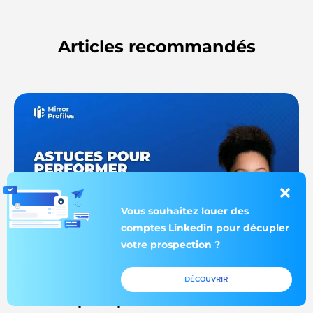
Articles recommandés
Vous souhaitez louer des
comptes Linkedin pour décupler
votre prospection ?
Linkedin
,
MirrorProfiles
|
13 min
DÉCOUVRIR
Astuces pour performer en