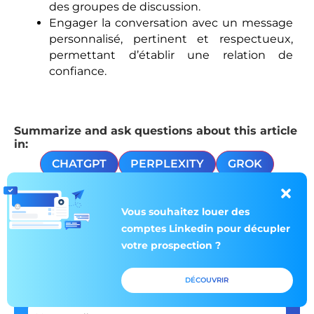
des groupes de discussion.
Engager la conversation avec un message
personnalisé, pertinent et respectueux,
permettant d’établir une relation de
confiance.
Summarize and ask questions about this article
in:
CHATGPT
PERPLEXITY
GROK
CLAUDE
GOOGLE AI
Vous souhaitez louer des
comptes Linkedin pour décupler
votre prospection ?
Inscrivez-vous à
DÉCOUVRIR
notre newsletter