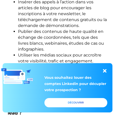
Insérer des appels à l’action dans vos
articles de blog pour encourager les
inscriptions à votre newsletter, le
téléchargement de contenus gratuits ou la
demande de démonstrations.
Publier des contenus de haute qualité en
échange de coordonnées, tels que des
livres blancs, webinaires, études de cas ou
infographies.
Utiliser les médias sociaux pour accroître
votre visibilité, trafic et engagement.
L’approche marketing SEO pour apparaître
en tête des résultats de recherche sur les
Vous souhaitez louer des
mots-clés relatifs à votre activité.
comptes Linkedin pour décupler
Créer et diffuser une newsletter pour
votre prospection ?
renforcer la fidélité de votre audience et lui
proposer des offres sur-mesure.
DÉCOUVRIR
Comment optimiser la génération de
lead ?