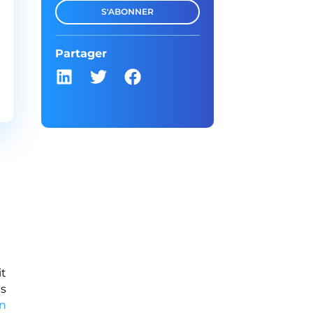
S'ABONNER
Partager
it
es
on