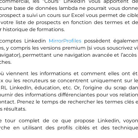
ommercial, les “Cours” LinkedIn vous apportent de
ucune base de données lambda ne pourrait vous donne
 prospect a suivi un cours sur Excel vous permet de cibl
r votre liste de prospects en fonction des termes et d
r historique de formations.
s comptes Linkedin
MirrorProfiles
possèdent égalemen
es, y compris les versions premium (si vous souscrivez v
avigator), permettant une navigation avancée et l’accès
ches.
où viennent les informations et comment elles ont é
x ou les recruteurs se concentrent uniquement sur l
RL LinkedIn, éducation, etc. Or, l’origine du scrap da
nir des informations différenciantes pour vos relatio
 contact. Prenez le temps de rechercher les termes clés 
s résultats.
le tour complet de ce que propose Linkedin, voyon
e en utilisant des profils ciblés et des techniqu