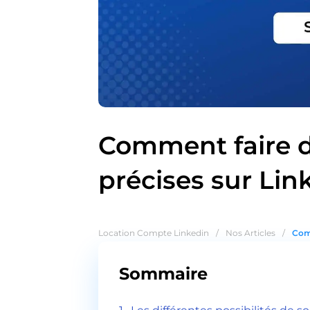
Comment faire d
précises sur Lin
Location Compte Linkedin
/
Nos Articles
/
Comm
Sommaire