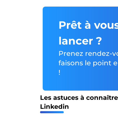
Prêt à vou
lancer ?
Prenez rendez-v
faisons le point
!
Les astuces à connaîtr
Linkedin