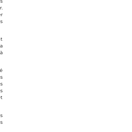
s
r.
er
es
t
ia
 à
té
es
ns
ns
et
s
es