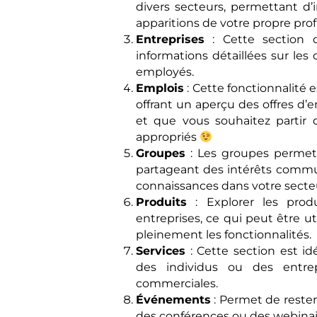
divers secteurs, permettant d’
apparitions de votre propre profi
Entreprises
: Cette section d
informations détaillées sur les o
employés.
Emplois
: Cette fonctionnalité e
offrant un aperçu des offres d’
et que vous souhaitez partir d
appropriés
Groupes
: Les groupes permet
partageant des intérêts communs
connaissances dans votre secte
Produits
: Explorer les produ
entreprises, ce qui peut être ut
pleinement les fonctionnalités.
Services
: Cette section est id
des individus ou des entrep
commerciales.
Événements
: Permet de reste
des conférences ou des webinair