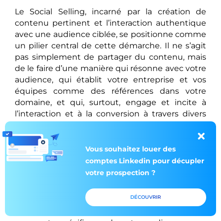
Le Social Selling, incarné par la création de
contenu pertinent et l’interaction authentique
avec une audience ciblée, se positionne comme
un pilier central de cette démarche. Il ne s’agit
pas simplement de partager du contenu, mais
de le faire d’une manière qui résonne avec votre
audience, qui établit votre entreprise et vos
équipes comme des références dans votre
domaine, et qui, surtout, engage et incite à
l’interaction et à la conversion à travers divers
formats de publications.
La verticalisation des comptes LinkedIn, quant à
Vous souhaitez louer des
elle, émerge comme une stratégie astucieuse
comptes Linkedin pour décupler
pour contourner certains obstacles inhérents à
votre prospection ?
la plateforme, notamment en ce qui concerne
l’atteinte et le maintien d’un taux
DÉCOUVRIR
d’engagement élevé. En ciblant de manière
précise et en adaptant le contenu à des