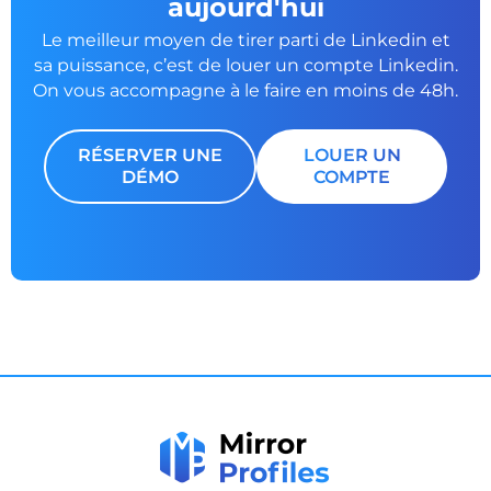
aujourd'hui
Le meilleur moyen de tirer parti de Linkedin et
sa puissance, c’est de louer un
compte Linkedin.
On vous accompagne à le faire en moins de 48h.
RÉSERVER UNE
LOUER UN
DÉMO
COMPTE