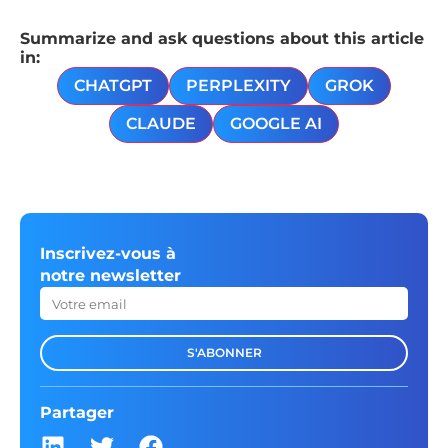
Summarize and ask questions about this article
in:
CHATGPT
PERPLEXITY
GROK
CLAUDE
GOOGLE AI
Inscrivez-vous à
notre newsletter
S'ABONNER
Partager