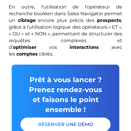
En outre, l’utilisation de l’opérateur de
recherche booléen dans Sales Navigator permet
un
ciblage
encore plus précis des
prospects
,
grâce à l’utilisation logique des opérateurs « ET »,
« OU » et « NON », permettant de structurer des
requêtes complexes et
d’
optimiser
vos
interactions
avec
les
comptes
ciblés.
Prêt à vous lancer ?
Prenez rendez-vous
et faisons le point
ensemble !
RÉSERVER UNE DÉMO