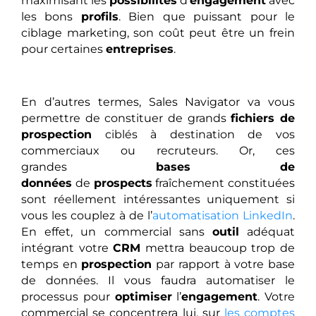
maximisant les
possibilités
d’
engagement
avec
les bons
profils
. Bien que puissant pour le
ciblage marketing, son coût peut être un frein
pour certaines
entreprises
.
En d’autres termes, Sales Navigator va vous
permettre de constituer de grands
fichiers de
prospection
ciblés à destination de vos
commerciaux ou recruteurs. Or, ces
grandes
bases de
données
de
prospects
fraîchement constituées
sont réellement intéressantes uniquement si
vous les couplez à de l’
automatisation LinkedIn
.
En effet, un commercial sans
outil
adéquat
intégrant votre
CRM
mettra beaucoup trop de
temps en
prospection
par rapport à votre base
de données. Il vous faudra automatiser le
processus pour
optimiser
l’
engagement
. Votre
commercial se concentrera lui, sur
les comptes