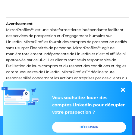
Avertissement
MirrorProfiles™ est une plateforme tierce indépendante facilitant
des services de prospection et d’engagement humains sur
LinkedIn. MirrorProfiles fournit des comptes de prospection dediés
sans usurper l’identités de personne. MirrorProfiles™ agit de
manière totalement indépendante de LinkedIn et n’est ni affiliée ni
approuvée par celui-ci. Les clients sont seuls responsables de
l’utilisation de leurs comptes et du respect des conditions et règles
communautaires de LinkedIn. MirrorProfiles™ décline toute
responsabilité concernant les actions entreprises par des clients ou
des tiers dans le cadre de l’utilisation de leurs comptes LinkedIn ou
de la plateforme. L’utilisation de notre plateforme vaut acceptation
de ces conditions.
Vous souhaitez louer des
comptes Linkedin pour décupler
votre prospection ?
© 2026 Mirror Profiles. All rights
Paramètres des
DÉCOUVRIR
reserved.
cookies