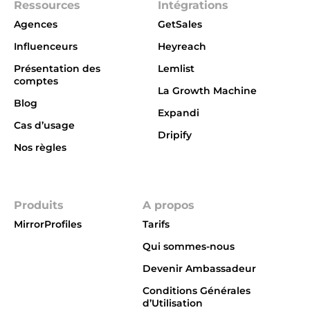
Ressources
Intégrations
Agences
GetSales
Influenceurs
Heyreach
Présentation des
Lemlist
comptes
La Growth Machine
Blog
Expandi
Cas d’usage
Dripify
Nos règles
Integrations
Produits
A propos
MirrorProfiles
Tarifs
Qui sommes-nous
Devenir Ambassadeur
Conditions Générales
d’Utilisation