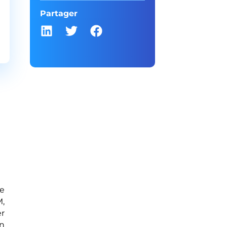
Partager
ne
M,
er
un