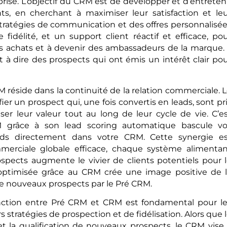
prise. L’objectif du CRM est de développer et d’entreten
nts, en cherchant à maximiser leur satisfaction et le
stratégies de communication et des offres personnalisé
fidélité, et un support client réactif et efficace, po
rs achats et à devenir des ambassadeurs de la marque. 
st à dire des prospects qui ont émis un intérêt clair po
réside dans la continuité de la relation commerciale. 
ier un prospect qui, une fois convertis en leads, sont pr
r leur valeur tout au long de leur cycle de vie. C’e
RM grâce à son lead scoring automatique bascule vo
ads directement dans votre CRM. Cette synergie es
mmerciale globale efficace, chaque système alimenta
ospects augmente le vivier de clients potentiels pour 
 optimisée grâce au CRM crée une image positive de 
n de nouveaux prospects par le Pré CRM.
inction entre Pré CRM et CRM est fondamental pour l
 stratégies de prospection et de fidélisation. Alors que 
et la qualification de nouveaux prospects, le CRM vise