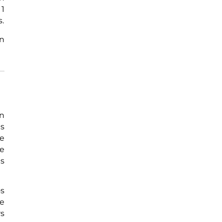
 1
s.
on
on
ts
e
se
es
os
re
rs