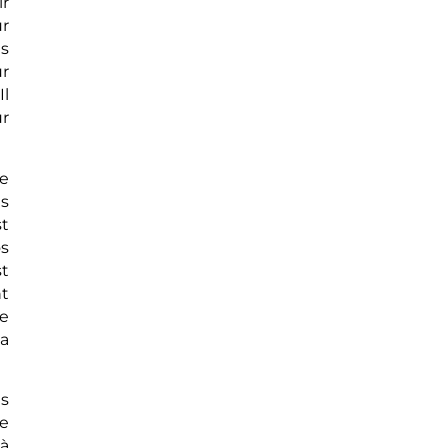
ir
ur
es
ur
Il
ur
Le
is
st
s
t
nt
le
la
es
le
 à