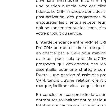
devenant ainsi des clients de l’entre
une relation durable avec ces clie
fidélité. Le CRM implique donc des 
post-activation, des programmes de 
encourager les clients à répéter leu
doit se concentrer sur les leads, c’e
votre produit ou service.
L’interdépendance entre PRM et CRM 
Pré CRM permet d’attirer et de qualif
en charge par le CRM pour maximise
d’ailleurs pour cela que MirrorC
prospects qui deviennent des le
essentielle pour une stratégie co
l’autre : une gestion réussie des pr
CRM, tandis qu’une relation client
marque, facilitant ainsi l’acquisitio
En conclusion, comprendre la dist
entreprises souhaitant optimiser leurs
PRM se concentre sur l’acquisition 