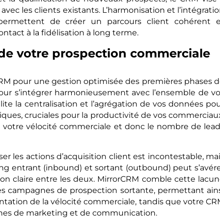
 avec les clients existants. L’harmonisation et l’intégrati
permettent de créer un parcours client cohérent e
ontact à la fidélisation à long terme.
de votre prospection commerciale
RM pour une gestion optimisée des premières phases 
pour s’intégrer harmonieusement avec l’ensemble de v
lite la centralisation et l’agrégation de vos données po
ques, cruciales pour la productivité de vos commerciau
otre vélocité commerciale et donc le nombre de lea
r les actions d’acquisition client est incontestable, ma
g entrant (inbound) et sortant (outbound) peut s’avér
ion claire entre les deux. MirrorCRM comble cette lacu
des campagnes de prospection sortante, permettant ain
ntation de la vélocité commerciale, tandis que votre C
gnes de marketing et de communication.