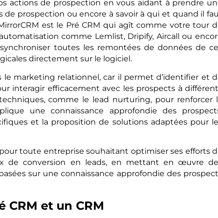
vos actions de prospection en vous aidant à prendre u
s de prospection ou encore à savoir à qui et quand il fa
MirrorCRM est le Pré CRM qui agît comme votre tour 
d’automatisation comme Lemlist, Dripify, Aircall ou enco
ynchroniser toutes les remontées de données de ce
gicales directement sur le logiciel.
le marketing relationnel, car il permet d’identifier et 
ur interagir efficacement avec les prospects à différen
 techniques, comme le lead nurturing, pour renforcer 
mplique une connaissance approfondie des prospects
écifiques et la proposition de solutions adaptées pour l
our toute entreprise souhaitant optimiser ses efforts 
ux de conversion en leads, en mettant en œuvre de
s basées sur une connaissance approfondie des prospec
ré CRM et un CRM