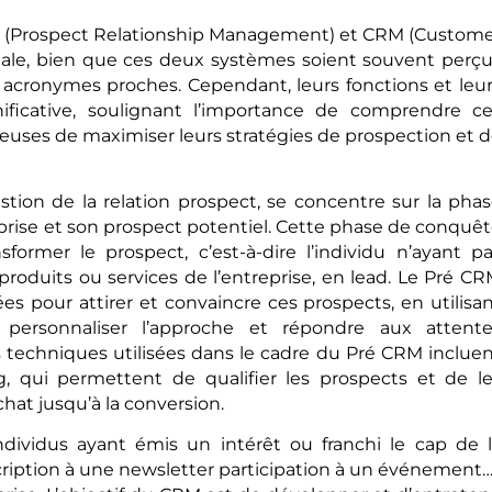
M (Prospect Relationship Management) et CRM (Custom
ale, bien que ces deux systèmes soient souvent perç
 acronymes proches. Cependant, leurs fonctions et leu
nificative, soulignant l’importance de comprendre c
ireuses de maximiser leurs stratégies de prospection et 
stion de la relation prospect, se concentre sur la pha
reprise et son prospect potentiel. Cette phase de conquê
sformer le prospect, c’est-à-dire l’individu n’ayant p
 produits ou services de l’entreprise, en lead. Le Pré C
s pour attirer et convaincre ces prospects, en utilisa
 personnaliser l’approche et répondre aux attente
 techniques utilisées dans le cadre du Pré CRM inclue
ng, qui permettent de qualifier les prospects et de l
at jusqu’à la conversion.
ndividus ayant émis un intérêt ou franchi le cap de 
scription à une newsletter participation à un événement…