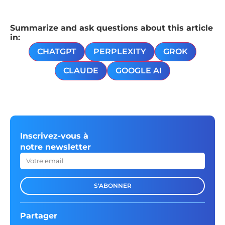
Summarize and ask questions about this article
in:
CHATGPT
PERPLEXITY
GROK
CLAUDE
GOOGLE AI
Inscrivez-vous à
notre newsletter
S'ABONNER
Partager