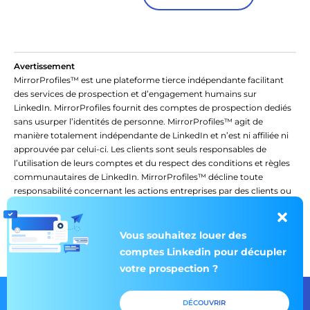
Avertissement
MirrorProfiles™ est une plateforme tierce indépendante facilitant
des services de prospection et d’engagement humains sur
LinkedIn. MirrorProfiles fournit des comptes de prospection dediés
sans usurper l’identités de personne. MirrorProfiles™ agit de
manière totalement indépendante de LinkedIn et n’est ni affiliée ni
approuvée par celui-ci. Les clients sont seuls responsables de
l’utilisation de leurs comptes et du respect des conditions et règles
communautaires de LinkedIn. MirrorProfiles™ décline toute
responsabilité concernant les actions entreprises par des clients ou
des tiers dans le cadre de l’utilisation de leurs comptes LinkedIn ou
de la plateforme. L’utilisation de notre plateforme vaut acceptation
de ces conditions.
Vous souhaitez louer des
comptes Linkedin pour décupler
votre prospection ?
© 2026 Mirror Profiles. All rights
Paramètres des
DÉCOUVRIR