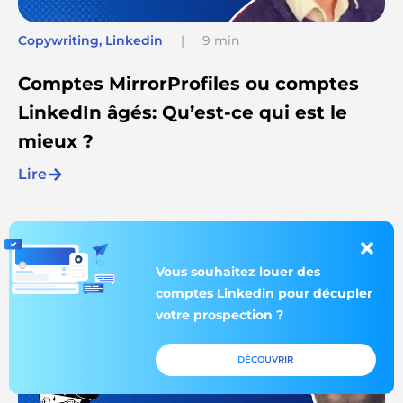
Copywriting
,
Linkedin
|
9 min
Comptes MirrorProfiles ou comptes
LinkedIn âgés: Qu’est-ce qui est le
mieux ?
Lire
Vous souhaitez louer des
comptes Linkedin pour décupler
votre prospection ?
DÉCOUVRIR