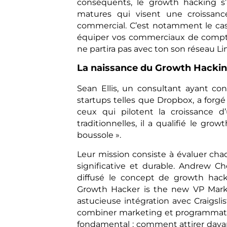
conséquents, le growth hacking s’
matures qui visent une croissanc
commercial. C’est notamment le cas
équiper vos commerciaux de comptes 
ne partira pas avec ton son réseau Li
La naissance du Growth Hacki
Sean Ellis, un consultant ayant co
startups telles que Dropbox, a forg
ceux qui pilotent la croissance 
traditionnelles, il a qualifié le gr
boussole ».
Leur mission consiste à évaluer cha
significative et durable. Andrew C
diffusé le concept de growth hacki
Growth Hacker is the new VP Marke
astucieuse intégration avec Craigsli
combiner marketing et programmatio
fondamental : comment attirer davanta