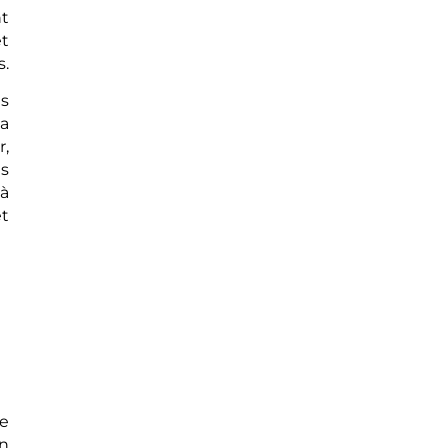
nt
et
s.
s
la
r,
es
 à
t
de
un