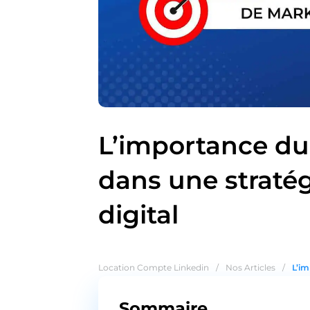
L’importance d
dans une straté
digital
Location Compte Linkedin
/
Nos Articles
/
L’im
Sommaire