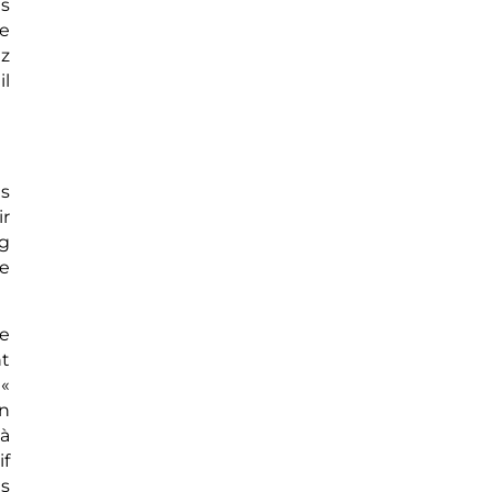
us
e
ez
il
es
ir
g
ne
ce
nt
 «
on
 à
if
ls