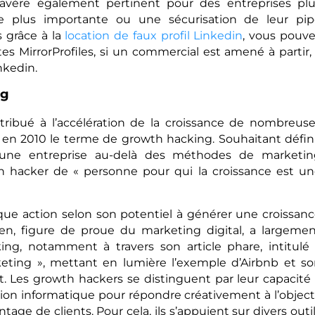
avère également pertinent pour des entreprises pl
e plus importante ou une sécurisation de leur pip
 grâce à la
location de faux profil Linkedin
, vous pouv
MirrorProfiles, si un commercial est amené à partir, 
nkedin.
ng
ntribué à l’accélération de la croissance de nombreus
é en 2010 le terme de growth hacking. Souhaitant défin
d’une entreprise au-delà des méthodes de marketin
owth hacker de « personne pour qui la croissance est u
que action selon son potentiel à générer une croissan
hen, figure de proue du marketing digital, a largeme
ng, notamment à travers son article phare, intitulé
ting », mettant en lumière l’exemple d’Airbnb et s
st. Les growth hackers se distinguent par leur capacité
n informatique pour répondre créativement à l’object
ge de clients. Pour cela, ils s’appuient sur divers outi