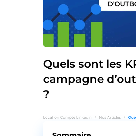
Quels sont les 
campagne d’out
?
Location Compte Linkedin
/
Nos Articles
/
Quel
Sommaire