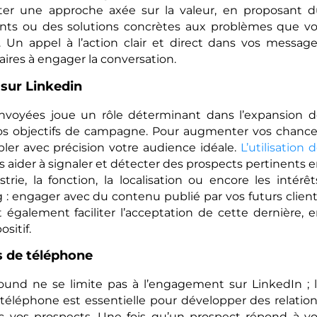
dopter une approche axée sur la valeur, en proposant 
nents ou des solutions concrètes aux problèmes que v
r. Un appel à l’action clair et direct dans vos messag
ires à engager la conversation.
sur Linkedin
envoyées joue un rôle déterminant dans l’expansion 
 vos objectifs de campagne. Pour augmenter vos chanc
ibler avec précision votre audience idéale.
L’utilisation 
 aider à signaler et détecter des prospects pertinents 
trie, la fonction, la localisation ou encore les intérêt
 : engager avec du contenu publié par vos futurs clien
 également faciliter l’acceptation de cette dernière, 
sitif.
s de téléphone
ound ne se limite pas à l’engagement sur LinkedIn ; 
téléphone est essentielle pour développer des relatio
ec vos prospects. Une fois qu’un prospect répond à v