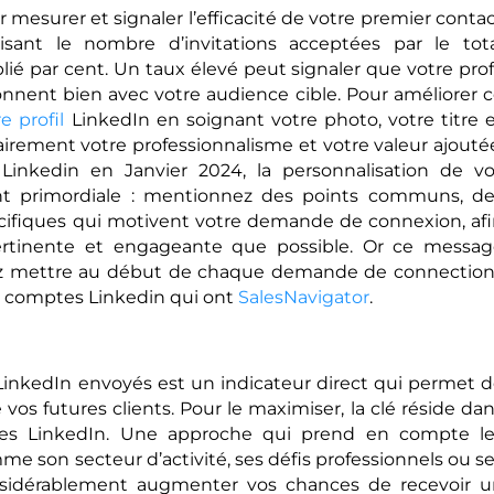
r mesurer et signaler l’efficacité de votre premier conta
visant le nombre d’invitations acceptées par le tot
plié par cent. Un taux élevé peut signaler que votre prof
nnent bien avec votre audience cible. Pour améliorer 
e profil
LinkedIn en soignant votre photo, votre titre 
lairement votre professionnalisme et votre valeur ajouté
Linkedin en Janvier 2024, la personnalisation de v
ent primordiale : mentionnez des points communs, d
écifiques qui motivent votre demande de connexion, af
ertinente et engageante que possible. Or ce messag
ez mettre au début de chaque demande de connection
x comptes Linkedin qui ont
SalesNavigator
.
inkedIn envoyés est un indicateur direct qui permet 
 vos futures clients. Pour le maximiser, la clé réside da
ges LinkedIn. Une approche qui prend en compte le
me son secteur d’activité, ses défis professionnels ou s
onsidérablement augmenter vos chances de recevoir 