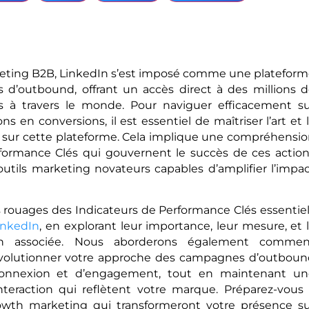
eting B2B, LinkedIn s’est imposé comme une platefor
d’outbound, offrant un accès direct à des millions 
és à travers le monde. Pour naviguer efficacement s
s en conversions, il est essentiel de maîtriser l’art et 
sur cette plateforme. Cela implique une compréhensi
formance Clés qui gouvernent le succès de ces actio
’outils marketing novateurs capables d’amplifier l’impa
es rouages des Indicateurs de Performance Clés essentie
inkedIn
, en explorant leur importance, leur mesure, et 
tion associée. Nous aborderons également commen
t révolutionner votre approche des campagnes d’outbou
 connexion et d’engagement, tout en maintenant un
interaction qui reflètent votre marque. Préparez-vous
wth marketing qui transformeront votre présence s